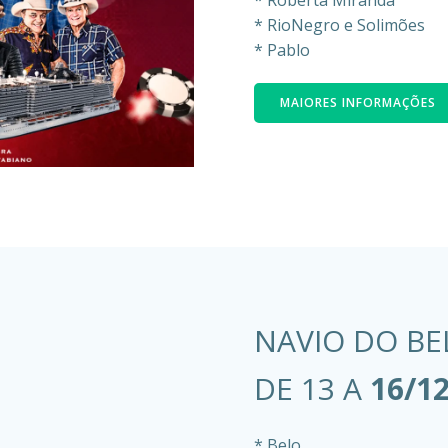
* RioNegro e Solimões
* Pablo
MAIORES INFORMAÇÕES
NAVIO DO BE
DE 13 A
16/1
* Belo