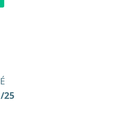
É
1/25