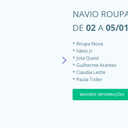
NAVIO ROUP
DE
02
A
05/0
* Roupa Nova
* Fábio Jr
* Jota Quest
* Guilherme Arantes
* Claudia Leitte
* Paula Toller
MAIORES INFORMAÇÕES