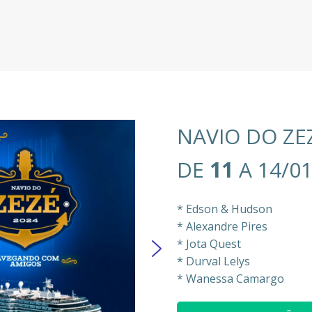
NAVIO DO ZE
DE
11
A 14/01
* Edson & Hudson
* Alexandre Pires
* Jota Quest
* Durval Lelys
* Wanessa Camargo