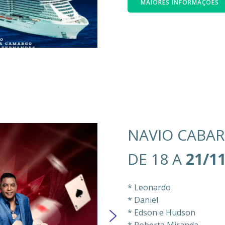
MAIORES INFORMAÇÕES
NAVIO CABAR
DE 18 A
21/1
* Leonardo
* Daniel
* Edson e Hudson
* Roberta Miranda